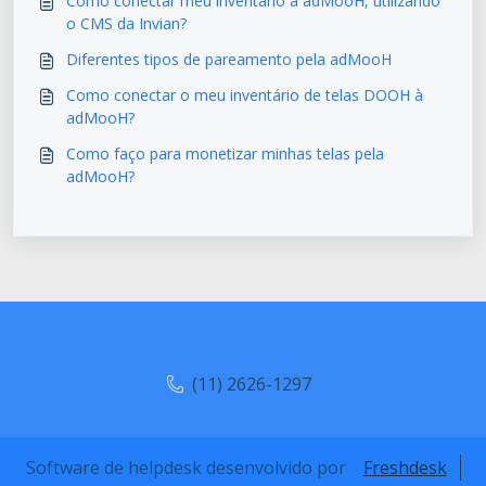
Como conectar meu inventário à adMooH, utilizando
o CMS da Invian?
Diferentes tipos de pareamento pela adMooH
Como conectar o meu inventário de telas DOOH à
adMooH?
Como faço para monetizar minhas telas pela
adMooH?
(11) 2626-1297
Software de helpdesk desenvolvido por
Freshdesk