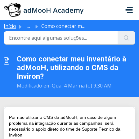
Ir para o conteúdo principal
adMooH Academy
Início
...
Como conectar meu inventário à adMooH, utilizando o CMS d...
Como conectar meu inventário à
adMooH, utilizando o CMS da
Inviron?
Modificado em Qua, 4 Mar na (o) 9:30 AM
Por não utilizar o CMS da adMooH,
em caso de algum
problema na integração durante as campanhas, será
necessário o apoio direto do time de Suporte Técnico da
Inviron.